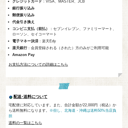
クレジットカード
：VISA、MASTER、JCB
銀行振り込み
郵便振り込み
代金引き換え
コンビニ支払（前払）
：セブンイレブン、ファミリーマート、
ローソン、セイコーマート
電子マネー決済
：楽天Edy
楽天銀行
：会員登録される（された）方のみがご利用可能
Amazon Pay
お支払方法についての詳細はこちら
配送･送料について
宅配便に対応しています。また、合計金額が22,000円（税込）か
ら送料無料になります。
※但し、北海道・沖縄は送料50%当店負
担
送料の一覧はこちら