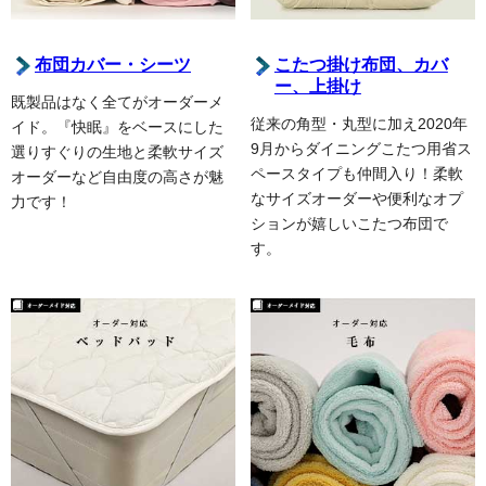
布団カバー・シーツ
こたつ掛け布団、カバ
ー、上掛け
既製品はなく全てがオーダーメ
従来の角型・丸型に加え2020年
イド。『快眠』をベースにした
9月からダイニングこたつ用省ス
選りすぐりの生地と柔軟サイズ
ペースタイプも仲間入り！柔軟
オーダーなど自由度の高さが魅
なサイズオーダーや便利なオプ
力です！
ションが嬉しいこたつ布団で
す。