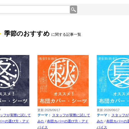
季節のおすすめ
に関する記事一覧
7
更新:2026/06/17
更新:2026/06/17
ッフが実際に試して
テーマ：
スタッフが実際に試して
テーマ：
スタッフが
バーの選び方・アド
みた
/
布団カバーの選び方・アド
みた
/
布団カバーの
バイス
バイス