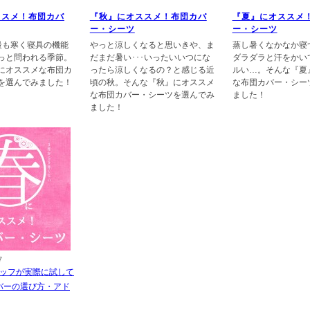
ススメ！布団カバ
『秋』にオススメ！布団カバ
『夏』にオススメ
ー・シーツ
ー・シーツ
最も寒く寝具の機能
やっと涼しくなると思いきや、ま
蒸し暑くなかなか寝
っと問われる季節。
だまだ暑い･･･いったいいつにな
ダラダラと汗をかい
にオススメな布団カ
ったら涼しくなるの？と感じる近
ルい…。そんな『夏
を選んでみました！
頃の秋。そんな『秋』にオススメ
な布団カバー・シー
な布団カバー・シーツを選んでみ
ました！
ました！
7
ッフが実際に試して
バーの選び方・アド