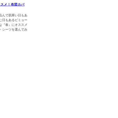
ススメ！布団カバ
込んで肌寒い日もあ
む日もあるビミョー
な『春』にオススメ
・シーツを選んでみ