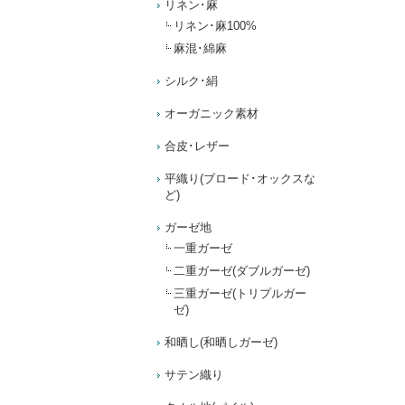
リネン･麻
リネン･麻100%
麻混･綿麻
シルク･絹
オーガニック素材
合皮･レザー
平織り(ブロード･オックスな
ど)
ガーゼ地
一重ガーゼ
二重ガーゼ(ダブルガーゼ)
三重ガーゼ(トリプルガー
ゼ)
和晒し(和晒しガーゼ)
サテン織り