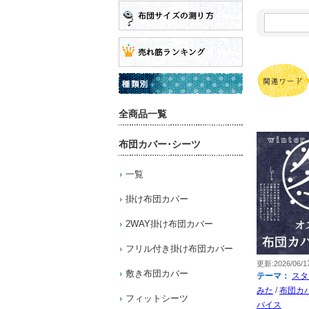
特
集
コ
ー
ナ
ー
内
を
検
全商品一覧
索:
布団カバー･シーツ
一覧
掛け布団カバー
2WAY掛け布団カバー
フリル付き掛け布団カバー
更新:2026/06/1
敷き布団カバー
テーマ：
スタ
みた
/
布団カ
フィットシーツ
バイス