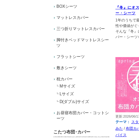
BOXシーツ
『冬』にオ
ー・シーツ
マットレスカバー
1年のうちで
性や価値がぐ
三つ折りマットレスカバー
そんな『冬』
バー・シーツ
脚付きベッドマットレスシー
ツ
フラットシーツ
敷きシーツ
枕カバー
Mサイズ
Lサイズ
D(ダブル)サイズ
お昼寝布団カバー・コットシ
更新:2026/06/1
ーツ
テーマ：
スタ
みた
/
布団カ
こたつ布団･カバー
バイス