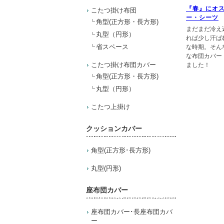
『春』にオ
こたつ掛け布団
ー・シーツ
角型(正方形・長方形)
まだまだ冷え
丸型（円形）
れば少し汗ば
省スペース
な時期。そん
な布団カバー
こたつ掛け布団カバー
ました！
角型(正方形・長方形)
丸型（円形）
こたつ上掛け
クッションカバー
角型(正方形･長方形)
丸型(円形)
座布団カバー
座布団カバー･長座布団カバ
ー