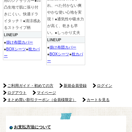
用のシアサッカー●凹
れ、べた付かない爽
凸生地で肌に張り付
やかな使い心地を実
きにくい。快適ドラ
現！●通気性や吸水力
イタッチ！●清涼感あ
が高く、乾きも早
るストライプ柄
い。●しっかり丈夫
LINEUP
LINEUP
●
掛け布団カバー
●
掛け布団カバー
●
BOXシーツ
●
枕カバ
●
BOXシーツ
●
枕カバ
ー
ー
ご利用ガイド・初めての方
新規会員登録
ログイン
ログアウト
マイページ
まとめ買い割引クーポン（会員様限定）
カートを見る
お支払方法について