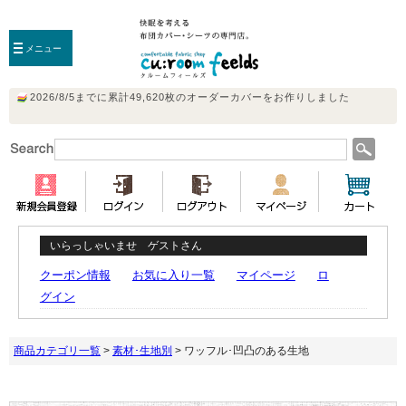
メニュー
いらっしゃいませ ゲストさん
クーポン情報
お気に入り一覧
マイページ
ロ
グイン
商品カテゴリ一覧
>
素材･生地別
> ワッフル･凹凸のある生地