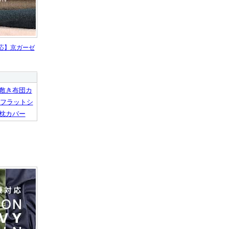
応】京ガーゼ
敷き布団カ
フラットシ
枕カバー