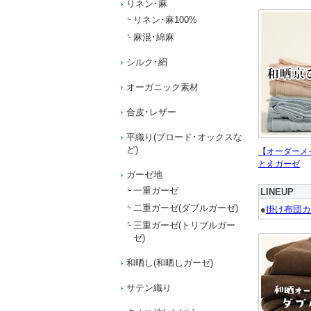
リネン･麻
リネン･麻100%
麻混･綿麻
シルク･絹
オーガニック素材
合皮･レザー
平織り(ブロード･オックスな
ど)
【オーダーメ
とえガーゼ
ガーゼ地
一重ガーゼ
LINEUP
二重ガーゼ(ダブルガーゼ)
●
掛け布団カ
三重ガーゼ(トリプルガー
ゼ)
和晒し(和晒しガーゼ)
サテン織り