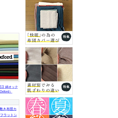
応】綿オック
xford）
敷き布団カ
フラットシ