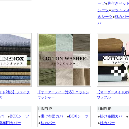
ーツ
●
脚付きベッ
シーツ
●
マットレ
きシーツ
●
枕カバ
バー
イド対応】フェイク
【オーダーメイド対応】コットン
【オーダーメイド対
ス
ワッシャー
ワッフル
LINEUP
LINEUP
バー
●
BOXシーツ
●
掛け布団カバー
●
BOXシーツ
●
掛け布団カバー
●
座布団カバー
●
枕カバー
●
枕カバー