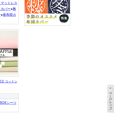
ドマットレス
スカバー
●
敷
ー
●
座布団カ
応】コットン
BOXシーツ