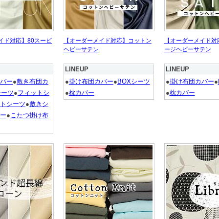
イド対応】80スーピ
【オーダーメイド対応】コットン
【オーダーメイド対
ヘビーサテン
ージヘビーサテン
LINEUP
LINEUP
バー
●
敷き布団カ
●
掛け布団カバー
●
BOXシーツ
●
掛け布団カバー
●
シーツ
●
フィットシ
●
枕カバー
●
枕カバー
トシーツ
●
敷きシ
ー
●
こたつ掛け布