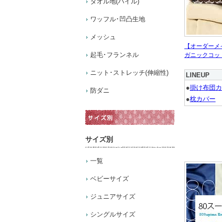
タオル地(パイル)
ワッフル･凹凸生地
メッシュ
【オーダーメ
起毛･フランネル
ガニックコッ
ニット･ストレッチ(伸縮性)
LINEUP
●
掛け布団カ
防ダニ
●
枕カバー
サイズ別
一覧
ベビーサイズ
ジュニアサイズ
シングルサイズ