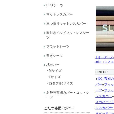
BOXシーツ
マットレスカバー
三つ折りマットレスカバー
脚付きベッドマットレスシー
ツ
フラットシーツ
敷きシーツ
【オーダーメ
color（エ
枕カバー
Mサイズ
LINEUP
Lサイズ
●
掛け布団カ
D(ダブル)サイズ
バー
●
フィッ
ーツ
●
フラッ
お昼寝布団カバー・コットシ
レスカバー
●
ーツ
スカバー・
レスカバー
こたつ布団･カバー
きベッドマ