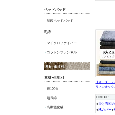
ベッドパッド
制菌ベッドパッド
毛布
マイクロファイバー
コットンフランネル
素材･生地別
【オーダーメ
リネンオック
綿100％
LINEUP
超長綿
●
掛け布団カ
高機能化繊
●
枕カバー
●