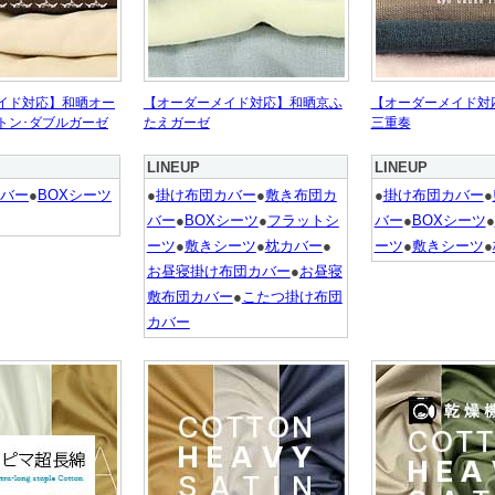
イド対応】和晒オー
【オーダーメイド対応】和晒京ふ
【オーダーメイド対
トン･ダブルガーゼ
たえガーゼ
三重奏
LINEUP
LINEUP
バー
●
BOXシーツ
●
掛け布団カバー
●
敷き布団カ
●
掛け布団カバー
●
バー
●
BOXシーツ
●
フラットシ
バー
●
BOXシーツ
●
ーツ
●
敷きシーツ
●
枕カバー
●
ーツ
●
敷きシーツ
●
お昼寝掛け布団カバー
●
お昼寝
敷布団カバー
●
こたつ掛け布団
カバー