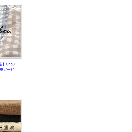
】Chou
一重ガーゼ