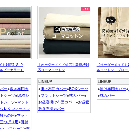
イド対応】SLP
【オーダーメイド対応】乾燥機対
【オーダーメイド対
スエルピーカラー）
応コーマコットン
ルコットン・ブロー
LINEUP
LINEUP
バー
●
敷き布団カ
●
掛け布団カバー
●
BOXシーツ
●
掛け布団カバー
●
トシーツ
●
BOXシ
●
フラットシーツ
●
枕カバー
●
●
枕カバー
トシーツ
●
マット
お昼寝掛け布団カバー
●
お昼寝
ウレタンマットレ
敷き布団カバー
1枚もの用
●
マット
･三つ折り用
●
脚付
ットレスシーツ
●
敷