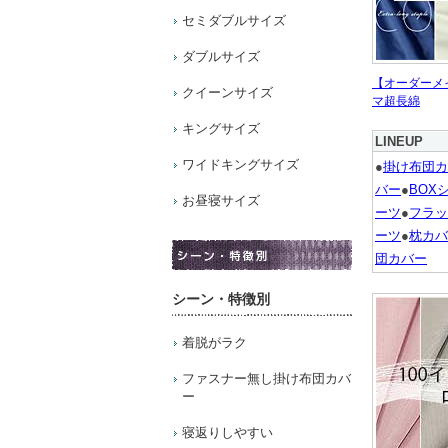
セミダブルサイズ
ダブルサイズ
【オーダーメ
クイーンサイズ
マ超長綿
キングサイズ
LINEUP
ワイドキングサイズ
●
掛け布団カ
バー
●
BOX
お昼寝サイズ
ーツ
●
フラッ
ーツ
●
枕カバ
団カバー
シーン・特徴別
着脱がラク
ファスナー無し掛け布団カバ
ー
寝返りしやすい