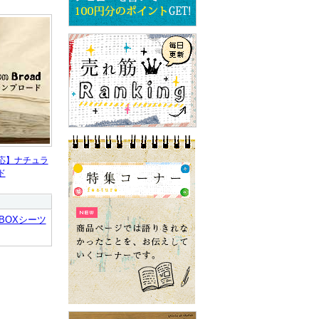
応】ナチュラ
ド
BOXシーツ