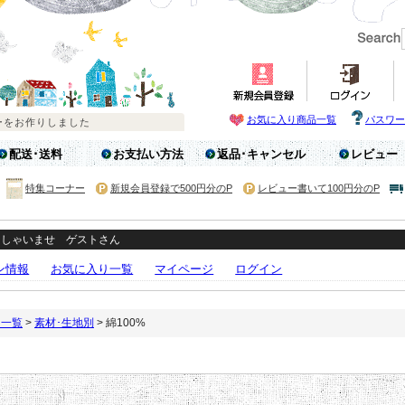
お気に入り商品一覧
パスワー
配送･送料
お支払い方法
返品･キャンセル
レビュー
特集コーナー
新規会員登録で500円分のP
レビュー書いて100円分のP
っしゃいませ ゲストさん
ン情報
お気に入り一覧
マイページ
ログイン
リ一覧
>
素材･生地別
> 綿100%