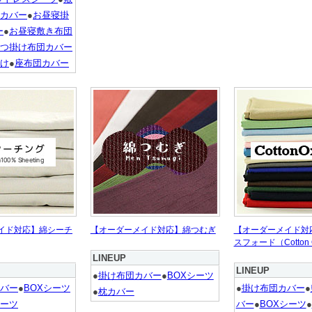
カバー
●
お昼寝掛
ー
●
お昼寝敷き布団
つ掛け布団カバー
け
●
座布団カバー
イド対応】綿シーチ
【オーダーメイド対応】綿つむぎ
【オーダーメイド対
スフォード（Cotton O
LINEUP
LINEUP
●
掛け布団カバー
●
BOXシーツ
バー
●
BOXシーツ
●
掛け布団カバー
●
●
枕カバー
ーツ
バー
●
BOXシーツ
●