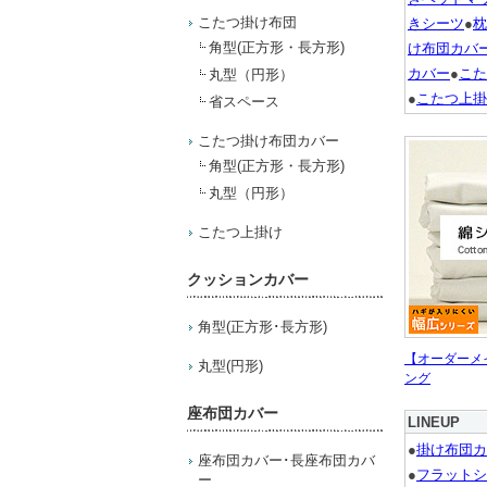
こたつ掛け布団
きシーツ
●
枕
角型(正方形・長方形)
け布団カバ
カバー
●
こた
丸型（円形）
●
こたつ上掛
省スペース
こたつ掛け布団カバー
角型(正方形・長方形)
丸型（円形）
こたつ上掛け
クッションカバー
角型(正方形･長方形)
【オーダーメ
丸型(円形)
ング
座布団カバー
LINEUP
●
掛け布団カ
座布団カバー･長座布団カバ
●
フラットシ
ー