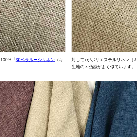
100%『
30ベラルーシリネン
（キ
対して↑がポリエステルリネン（
。
生地の凹凸感がよく似ています。