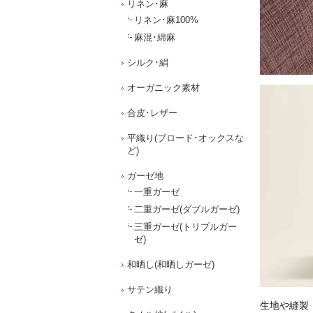
リネン･麻
リネン･麻100%
麻混･綿麻
シルク･絹
オーガニック素材
合皮･レザー
平織り(ブロード･オックスな
ど)
ガーゼ地
一重ガーゼ
二重ガーゼ(ダブルガーゼ)
三重ガーゼ(トリプルガー
ゼ)
和晒し(和晒しガーゼ)
サテン織り
生地や縫製