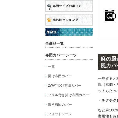
全商品一覧
布団カバー･シーツ
麻の風
風カバ
一覧
掛け布団カバー
一見すると
風（麻調・
2WAY掛け布団カバー
ットもたっ
フリル付き掛け布団カバー
・
チクチク
敷き布団カバー
など麻10
フィットシーツ
実用性も兼