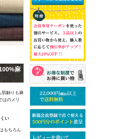
00%麻
も肌触りも麻
ではのメリ
にくい
地はもちろん