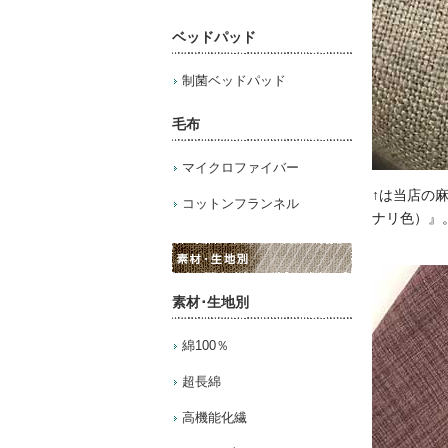
ベッドパッド
制菌ベッドパッド
毛布
マイクロファイバー
↑は当店の麻
コットンフランネル
ナリ色）』
素材･生地別
綿100％
超長綿
高機能化繊