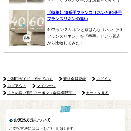
さと、サラッとクールな涼感性がイイ！
【特集】40番手フランスリネンと60番手
フランスリネンの違い
40フランスリネンと京はんなリネン（60
フランスリネン）を『番手』という視点
から比較してみた！
ご利用ガイド・初めての方
新規会員登録
ログイン
ログアウト
マイページ
まとめ買い割引クーポン（会員様限定）
カートを見る
お支払方法について
お支払方法には以下をご利用頂けます。