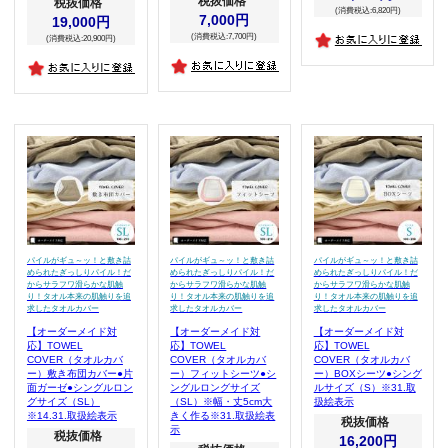
税抜価格
税抜価格
(消費税込:6,820円)
7,000円
19,000円
(消費税込:7,700円)
(消費税込:20,900円)
パイルがギュ～ッ！と敷き詰
パイルがギュ～ッ！と敷き詰
パイルがギュ～ッ！と敷き詰
められたぎっしりパイル！だ
められたぎっしりパイル！だ
められたぎっしりパイル！だ
からサラフワ滑らかな肌触
からサラフワ滑らかな肌触
からサラフワ滑らかな肌触
り！タオル本来の肌触りを追
り！タオル本来の肌触りを追
り！タオル本来の肌触りを追
求したタオルカバー
求したタオルカバー
求したタオルカバー
【オーダーメイド対
【オーダーメイド対
【オーダーメイド対
応】TOWEL
応】TOWEL
応】TOWEL
COVER（タオルカバ
COVER（タオルカバ
COVER（タオルカバ
ー）敷き布団カバー●片
ー）フィットシーツ●シ
ー）BOXシーツ●シング
面ガーゼ●シングルロン
ングルロングサイズ
ルサイズ（S）※31.取
グサイズ（SL）
（SL）※幅・丈5cm大
扱絵表示
※14.31.取扱絵表示
きく作る※31.取扱絵表
税抜価格
示
税抜価格
16,200円