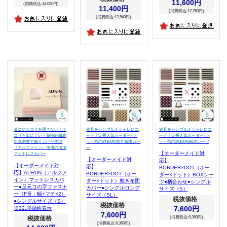
11,600円
(消費税込:14,080円)
11,400円
(消費税込:12,760円)
(消費税込:12,540円)
ダニやホコリを通さない！ホ
寝具をシンプルオシャレにコ
寝具をシンプルオシャレにコ
コリも出にくい！超極細繊維
ーデ！定番人気ボーダー×ド
ーデ！定番人気ボーダー×ド
を高密度で織り上げた生地
ット柄の綿100%敷き布団カバ
ット柄の綿100%BOXシーツ
『アルファイン』使用の清潔
ー
【オーダーメイド対
マットレスカバー
【オーダーメイド対
応】
【オーダーメイド対
応】
BORDER×DOT（ボー
応】ALFAIN（アルファ
BORDER×DOT（ボー
ダー×ドット）BOXシー
イン）マットレスカバ
ダー×ドット）敷き布団
ツ●柄合わせ●シングル
ー●足元コの字ファスナ
カバー●シングルロング
サイズ（S）
ー（F長：幅+マチ×2）
サイズ（SL）
税抜価格
●シングルサイズ（S）
税抜価格
7,600円
※32.取扱絵表示
7,600円
(消費税込:8,360円)
税抜価格
(消費税込:8,360円)