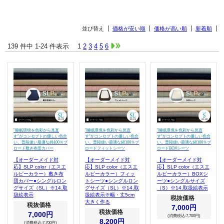
並び替え
価格が安い順
価格が高い順
新着順
139 件中 1-24 件表示
1
2
3
4
5
6
”睡眠環境を色彩から見直
”睡眠環境を色彩から見直
”睡眠環境を色彩から見直
す”がコンセプトの優しい色合
す”がコンセプトの優しい色合
す”がコンセプトの優しい色合
い。普段使い最適な綿100％ブ
い。普段使い最適な綿100％ブ
い。普段使い最適な綿100％ブ
ロード敷き布団カバー
ロードフィットシーツ
ロードBOXシーツ
【オーダーメイド対
【オーダーメイド対
【オーダーメイド対
応】SLP color（エスエ
応】SLP color（エスエ
応】SLP color（エスエ
ルピーカラー）敷き布
ルピーカラー）フィッ
ルピーカラー）BOXシ
団カバー●シングルロン
トシーツ●シングルロン
ーツ●シングルサイズ
グサイズ（SL）※14.取
グサイズ（SL）※14.取
（S）※14.取扱絵表示
扱絵表示
扱絵表示※幅・丈5cm
税抜価格
大きく作る
税抜価格
7,000円
税抜価格
7,000円
(消費税込:7,700円)
8,200円
(消費税込:7,700円)