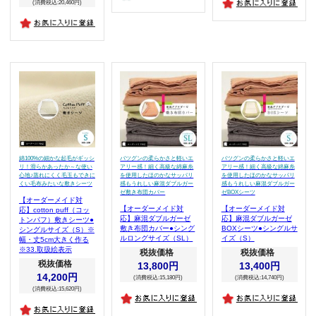
(消費税込:20,460円)
綿100%の細かな起毛がギッシ
バツグンの柔らかさと軽いエ
バツグンの柔らかさと軽いエ
リ！滑らかあったか～な使い
アリー感！細く高級な綿麻糸
アリー感！細く高級な綿麻糸
心地♪蒸れにくく毛玉もできに
を使用したほのかなサッパリ
を使用したほのかなサッパリ
くい毛布みたいな敷きシーツ
感もうれしい麻混ダブルガー
感もうれしい麻混ダブルガー
ゼ敷き布団カバー
ゼBOXシーツ
【オーダーメイド対
【オーダーメイド対
【オーダーメイド対
応】cotton puff（コッ
応】麻混ダブルガーゼ
応】麻混ダブルガーゼ
トンパフ）敷きシーツ●
敷き布団カバー●シング
BOXシーツ●シングルサ
シングルサイズ（S）※
ルロングサイズ（SL）
イズ（S）
幅・丈5cm大きく作る
※33.取扱絵表示
税抜価格
税抜価格
税抜価格
13,800円
13,400円
14,200円
(消費税込:15,180円)
(消費税込:14,740円)
(消費税込:15,620円)