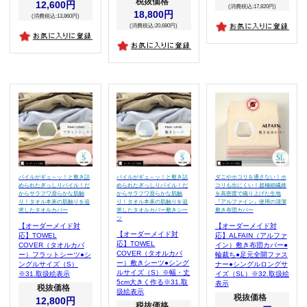
税抜価格
12,600円
(消費税込:17,820円)
18,800円
(消費税込:13,860円)
(消費税込:20,680円)
パイルがギュ～ッ！と敷き詰
パイルがギュ～ッ！と敷き詰
ダニやホコリを通さない！ホ
められたぎっしりパイル！だ
められたぎっしりパイル！だ
コリも出にくい！超極細繊維
からサラフワ滑らかな肌触
からサラフワ滑らかな肌触
を高密度で織り上げた生地
り！タオル本来の肌触りを追
り！タオル本来の肌触りを追
『アルファイン』使用の清潔
求したタオルカバー
求したタオルカバー敷きシー
敷き布団カバー
ツ
【オーダーメイド対
【オーダーメイド対
【オーダーメイド対
応】TOWEL
応】ALFAIN（アルファ
応】TOWEL
COVER（タオルカバ
イン）敷き布団カバー●
COVER（タオルカバ
ー）フラットシーツ●シ
輪裁ち●足元全開ファス
ー）敷きシーツ●シング
ングルサイズ（S）
ナー●シングルロングサ
ルサイズ（S）※幅・丈
※31.取扱絵表示
イズ（SL）※32.取扱絵
5cm大きく作る※31.取
表示
税抜価格
扱絵表示
税抜価格
12,800円
税抜価格