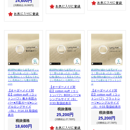
14,600円
(消費税込:16,060円)
綿100%の細かな起毛がギッシ
綿100%の細かな起毛がギッシ
綿100%の細かな起毛がギッシ
リ！滑らかあったか～な使い
リ！滑らかあったか～な使い
リ！滑らかあったか～な使い
心地♪蒸れにくく毛玉もできに
心地♪蒸れにくく毛玉もできに
心地♪500cm超のロング丈毛布
くい毛布みたいな敷き布団カ
くい毛布みたいなBOXシーツ
としても使えるフラットシー
バー
ツ
【オーダーメイド対
【オーダーメイド対
【オーダーメイド対
応】cotton puff（コッ
応】cotton puff（コッ
応】cotton puff（コッ
トンパフ）BOXシーツ●
トンパフ）敷き布団カ
トンパフ）フラットシ
シングルサイズ（S）
バー●片面ガーゼ●シン
ーツ●シングルサイズ
※33.取扱絵表示
グルロングサイズ
（S）※33.取扱絵表示
税抜価格
（SL）※14.33.取扱絵
税抜価格
25,200円
表示
25,200円
(消費税込:27,720円)
税抜価格
(消費税込:27,720円)
18,600円