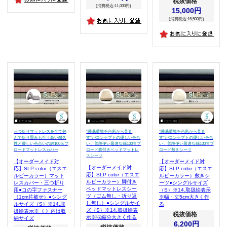
税抜価格
(消費税込:11,000円)
15,000円
(消費税込:16,500円)
三つ折りマットレスを全て包
”睡眠環境を色彩から見直
”睡眠環境を色彩から見直
んで折り畳みも可！高い耐久
す”がコンセプトの優しい色合
す”がコンセプトの優しい色合
性と優しい色合いの綿100％ブ
い。普段使い最適な綿100％ブ
い。普段使い最適な綿100％ブ
ロードマットレスカバー
ロード脚付きベッドマットレ
ロード敷きシーツ
スシーツ
【オーダーメイド対
【オーダーメイド対
【オーダーメイド対
応】SLP color（エスエ
応】SLP color（エスエ
応】SLP color（エスエ
ルピーカラー）マット
ルピーカラー）敷きシ
ルピーカラー）脚付き
レスカバー・三つ折り
ーツ●シングルサイズ
ベッドマットレスシー
用●コの字ファスナー
（S）※14.取扱絵表示
ツ（ゴム無し・折り返
（1cm片被せ）●シング
※幅・丈5cm大きく作
し無し）●シングルサイ
ルサイズ（S）※14.取
る
ズ（S）※14.取扱絵表
扱絵表示※《 》内は収
税抜価格
示※収縮分大きく作る
納サイズ
6,200円