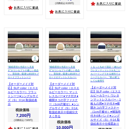
(消費税込:9,020円)
”睡眠環境を色彩から見直
”睡眠環境を色彩から見直
くるっと丸めて固定！1枚もの
す”がコンセプトの優しい色合
す”がコンセプトの優しい色合
ウレタンマットレスを丸ごと
い。普段使い最適な綿100％ブ
い。普段使い最適な綿100％ブ
カバーリングできる便利でユ
ロードフラットシーツ
ロードのマットレスカバー
ニークなカバー。”替え側”と
しても使用可
【オーダーメイド対
【オーダーメイド対
【オーダーメイド対
応】SLP color（エスエ
応】SLP color（エスエ
応】SLP color（エスエ
ルピーカラー）フラッ
ルピーカラー）マット
ルピーカラー）ウレタ
トシーツ●シングルサイ
レスカバー●マチ付き●
ンマットレスカバー・1
ズ（S）※14.取扱絵表
横開きコの字ファスナ
枚もの用●マチ付き●横
示
ー（1cm片被せ）●シン
開きコの字ファスナー
グルサイズ（S）※14.
税抜価格
（1cm片被せ）●補強布
取扱絵表示※収縮分大
7,200円
付き4本バンド●シング
きく作る
ルサイズ（S）※14.取
(消費税込:7,920円)
税抜価格
扱絵表示※仕様図あり
10,000円