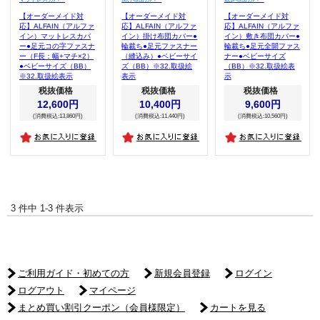
【オーダーメイド対
【オーダーメイド対
【オーダーメイド対
応】ALFAIN（アルファ
応】ALFAIN（アルファ
応】ALFAIN（アルファ
イン）マットレスカバ
イン）掛け布団カバー●
イン）敷き布団カバー●
ー●足元コの字ファスナ
輪裁ち●足元ファスナー
輪裁ち●足元全開ファス
ー（F長：幅+マチ×2）
（縫込み）●ベビーサイ
ナー●ベビーサイズ
●ベビーサイズ（BB）
ズ（BB）※32.取扱絵
（BB）※32.取扱絵表
※32.取扱絵表示
表示
示
税抜価格
税抜価格
税抜価格
12,600円
10,400円
9,600円
(消費税込:13,860円)
(消費税込:11,440円)
(消費税込:10,560円)
3 件中 1-3 件表示
ご利用ガイド・初めての方
新規会員登録
ログイン
ログアウト
マイページ
まとめ買い割引クーポン（会員様限定）
カートを見る