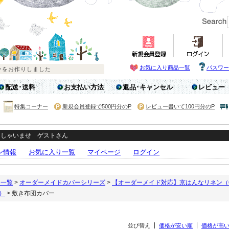
お気に入り商品一覧
パスワー
配送･送料
お支払い方法
返品･キャンセル
レビュー
特集コーナー
新規会員登録で500円分のP
レビュー書いて100円分のP
っしゃいませ ゲストさん
ン情報
お気に入り一覧
マイページ
ログイン
リ一覧
>
オーダーメイドカバーシリーズ
>
【オーダーメイド対応】京はんなリネン（
）
> 敷き布団カバー
並び替え
価格が安い順
価格が高