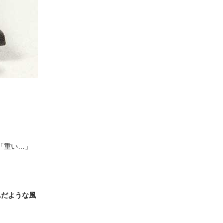
「重い…」
んだような風