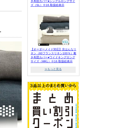
き布団カバー●シングルロングサイ
ズ（SL）※16.取扱絵表示
ー
【オーダーメイド対応】京はんなリ
ネン（60フランスリネン100％）敷
き布団カバー●ワイドキングロング
サイズ（WKL）※16.取扱絵表示
≫もっと見る