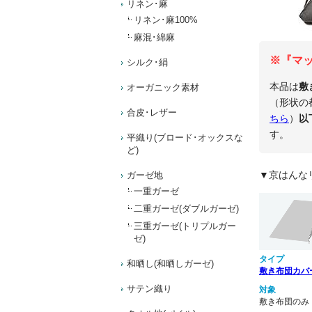
リネン･麻
リネン･麻100%
麻混･綿麻
※『マ
シルク･絹
本品は
敷
オーガニック素材
（形状の
合皮･レザー
ちら
）
以
す。
平織り(ブロード･オックスな
ど)
ガーゼ地
一重ガーゼ
二重ガーゼ(ダブルガーゼ)
三重ガーゼ(トリプルガー
ゼ)
和晒し(和晒しガーゼ)
サテン織り