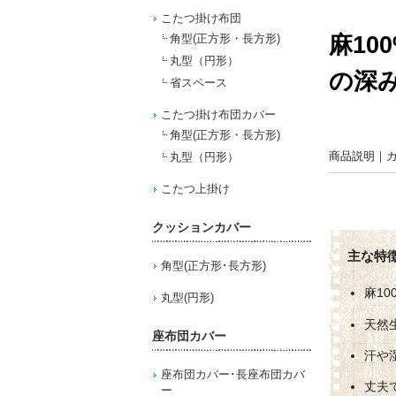
こたつ掛け布団
麻1
角型(正方形・長方形)
丸型（円形）
の深
省スペース
こたつ掛け布団カバー
角型(正方形・長方形)
商品説明
｜
丸型（円形）
こたつ上掛け
クッションカバー
角型(正方形･長方形)
麻1
丸型(円形)
天然
座布団カバー
汗や
座布団カバー･長座布団カバ
丈夫
ー