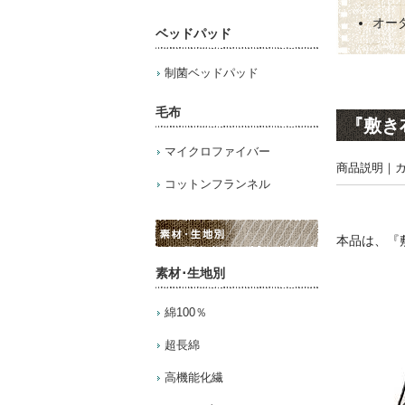
オー
ベッドパッド
制菌ベッドパッド
毛布
『敷き
マイクロファイバー
商品説明
｜
コットンフランネル
本品は、『
素材･生地別
綿100％
超長綿
高機能化繊