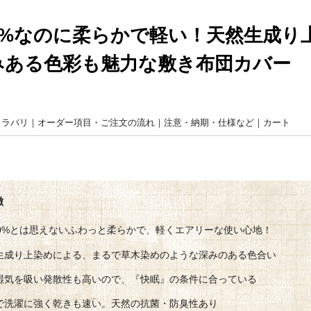
00%なのに柔らかで軽い！天然生成り
みある色彩も魅力な敷き布団カバー
カラバリ
｜
オーダー項目・ご注文の流れ
｜
注意・納期・仕様など
｜
カート
00%とは思えないふわっと柔らかで、軽くエアリーな使い心地！
生成り上染めによる、まるで草木染めのような深みのある色合い
湿気を吸い発散性も高いので、『快眠』の条件に合っている
で洗濯に強く乾きも速い。天然の抗菌・防臭性あり