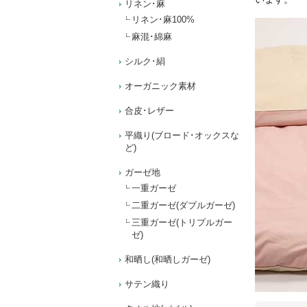
リネン･麻
リネン･麻100%
麻混･綿麻
シルク･絹
オーガニック素材
合皮･レザー
平織り(ブロード･オックスな
ど)
ガーゼ地
一重ガーゼ
二重ガーゼ(ダブルガーゼ)
三重ガーゼ(トリプルガー
ゼ)
和晒し(和晒しガーゼ)
サテン織り