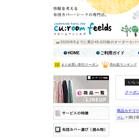
HOME
ご利用ガイド
まとめ買い割引クーポン
売れ筋ランキング
いら
クーポ
商品カテゴ
ー）
> 掛け