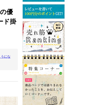
トの優
ード掛
ようにな