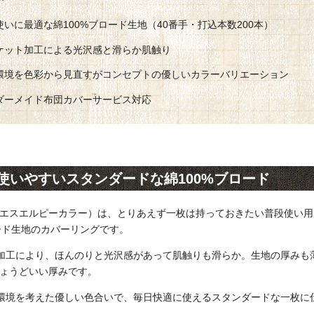
使いに最適な綿100%ブロード生地（40番手・打込本数200本）
ケット加工による光沢感と滑らか肌触り
環境を色彩から見直すがコンセプトの優しいカラーバリエーション
ダーメイド布団カバーサービス対応
使いやすいスタンダードな綿100%ブロード
lor（エスエルピーカラー）は、とりあえず一枚は持っておきたい普段使い
ロード生地のカバーリングです。
加工により、ほんのりと光沢感があって肌触りも滑らか。生地の厚みも
ちょうどいい厚みです。
環境を考えた優しい色合いで、毎日快適に使えるスタンダードな一枚に