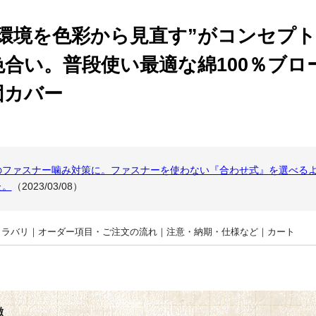
眠環境を色彩から見直す”がコンセプ
合い。普段使い最適な綿100％
ブロ
団カバー
のファスナー噛み対策に。ファスナーを使わない『合わせ式』を選べる
た。
（2023/03/08）
カラバリ
｜
オーダー項目・ご注文の流れ
｜
注意・納期・仕様など
｜
カート