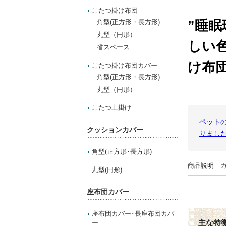
こたつ掛け布団
”睡
角型(正方形・長方形)
丸型（円形）
しい色
省スペース
け布
こたつ掛け布団カバー
角型(正方形・長方形)
丸型（円形）
こたつ上掛け
ペット
クッションカバー
りまし
角型(正方形･長方形)
商品説明
｜
丸型(円形)
座布団カバー
座布団カバー･長座布団カバ
ー