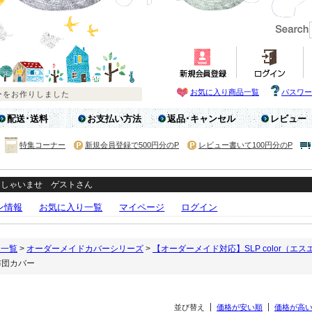
お気に入り商品一覧
パスワー
配送･送料
お支払い方法
返品･キャンセル
レビュー
特集コーナー
新規会員登録で500円分のP
レビュー書いて100円分のP
っしゃいませ ゲストさん
ン情報
お気に入り一覧
マイページ
ログイン
リ一覧
>
オーダーメイドカバーシリーズ
>
【オーダーメイド対応】SLP color（エ
布団カバー
並び替え
価格が安い順
価格が高