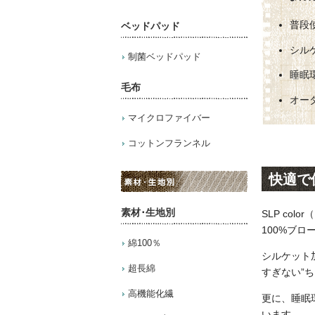
普段
ベッドパッド
シル
制菌ベッドパッド
睡眠
毛布
オー
マイクロファイバー
コットンフランネル
快適で
素材･生地別
SLP co
100%ブ
綿100％
シルケット
超長綿
すぎない”
高機能化繊
更に、睡眠
います。