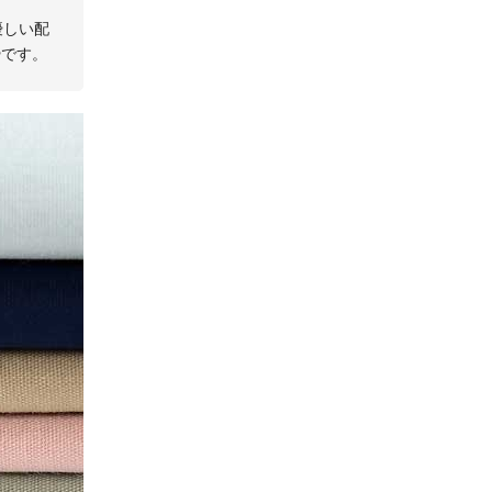
優しい配
ー
です。