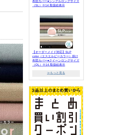
布団カバー●シングルロングサイズ
（SL）※14.取扱絵表示
【オーダーメイド対応】SLP
color（エスエルピーカラー）掛け
布団カバー●クイーンロングサイズ
（QL）※14.取扱絵表示
≫もっと見る