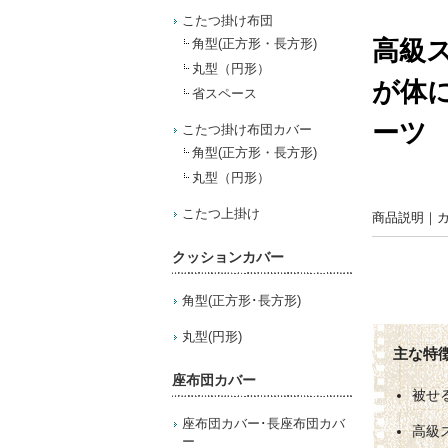
こたつ掛け布団
高級
角型(正方形・長方形)
丸型（円形）
が体
省スペース
ーツ
こたつ掛け布団カバー
角型(正方形・長方形)
丸型（円形）
こたつ上掛け
商品説明
｜
クッションカバー
角型(正方形･長方形)
丸型(円形)
座布団カバー
被せ
座布団カバー･長座布団カバ
高級
ー