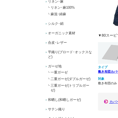
リネン･麻
リネン･麻100%
麻混･綿麻
シルク･絹
オーガニック素材
合皮･レザー
平織り(ブロード･オックスな
ど)
ガーゼ地
一重ガーゼ
二重ガーゼ(ダブルガーゼ)
三重ガーゼ(トリプルガー
ゼ)
和晒し(和晒しガーゼ)
サテン織り