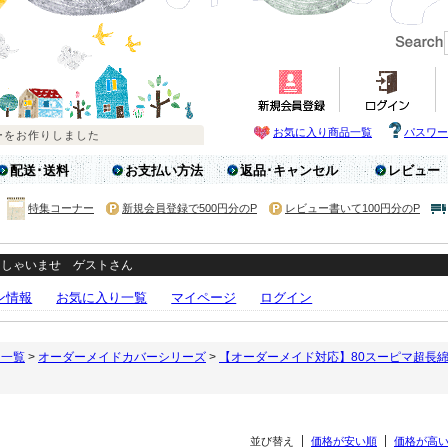
お気に入り商品一覧
パスワー
配送･送料
お支払い方法
返品･キャンセル
レビュー
特集コーナー
新規会員登録で500円分のP
レビュー書いて100円分のP
っしゃいませ ゲストさん
ン情報
お気に入り一覧
マイページ
ログイン
リ一覧
>
オーダーメイドカバーシリーズ
>
【オーダーメイド対応】80スーピマ超長
並び替え
価格が安い順
価格が高