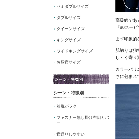
セミダブルサイズ
ダブルサイズ
高級綿であ
『80スー
クイーンサイズ
まず印象的
キングサイズ
肌触りは独
ワイドキングサイズ
し～く寄り
お昼寝サイズ
カラーバリ
さに包まれて
シーン・特徴別
着脱がラク
ファスナー無し掛け布団カバ
ー
寝返りしやすい