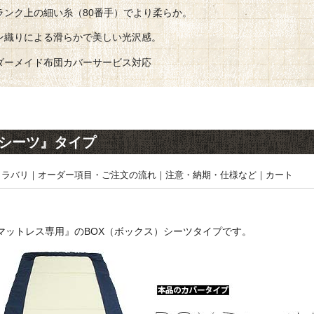
ランク上の細い糸（80番手）でより柔らか。
ン織りによる
滑らかで美しい光沢感。
ダーメイド布団カバーサービス対応
Xシーツ』タイプ
カラバリ
｜
オーダー項目・ご注文の流れ
｜
注意・納期・仕様など
｜
カート
マットレス専用』のBOX（ボックス）シーツタイプです。