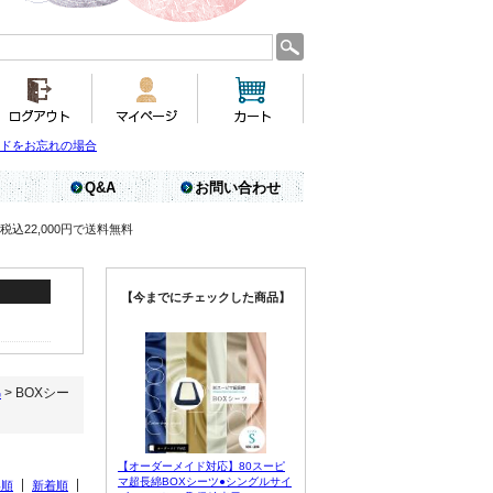
ドをお忘れの場合
Q&A
お問い合わせ
税込22,000円で送料無料
【今までにチェックした商品】
綿
> BOXシー
【オーダーメイド対応】80スーピ
マ超長綿BOXシーツ●シングルサイ
い順
新着順