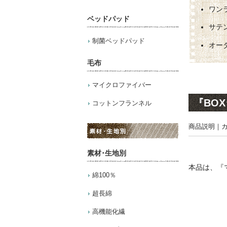
ワン
ベッドパッド
サテ
制菌ベッドパッド
オー
毛布
マイクロファイバー
『BO
コットンフランネル
商品説明
｜
素材･生地別
本品は、『
綿100％
超長綿
高機能化繊