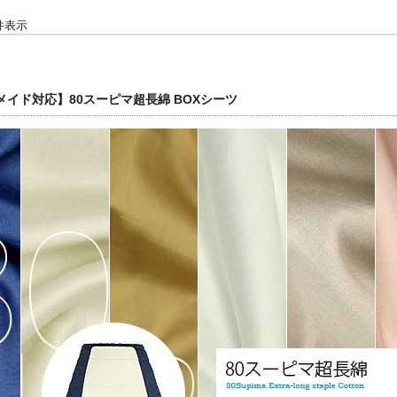
6 件表示
メイド対応】80スーピマ超長綿 BOXシーツ