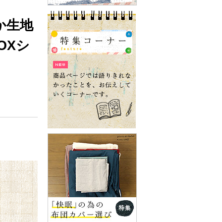
か生地
OXシ