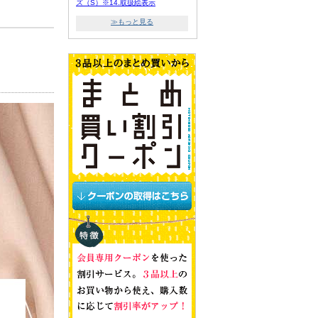
ズ（S）※14.取扱絵表示
≫もっと見る