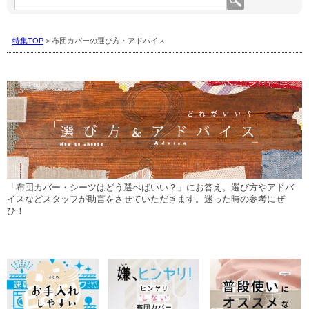
集
コ
ー
特集TOP
> 布団カバーの選び方・アドバイス
ナ
ー
内
を
検
索:
「布団カバー・シーツはどう選べばいい？」にお答え。選び方やアドバ
イスなどスタッフが助言をさせていただきます。迷った時の参考にぜ
ひ！