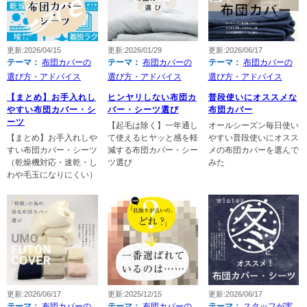
更新:2026/04/15
更新:2026/01/29
更新:2026/06/17
テーマ：
布団カバーの
テーマ：
布団カバーの
テーマ：
布団カバーの
選び方・アドバイス
選び方・アドバイス
選び方・アドバイス
【まとめ】お手入れし
ヒンヤリしない布団カ
普段使いにオススメな
やすい布団カバー・シ
バー・シーツ選び
布団カバー
ーツ
【起毛は除く】一年通し
オールシーズン毎日使い
【まとめ】お手入れしや
て使えるヒヤッと感を軽
やすい普段使いにオスス
すい布団カバー・シーツ
減する布団カバー・シー
メの布団カバーを選んで
（乾燥機対応・速乾・し
ツ選び
みた
わや毛玉になりにくい）
更新:2026/06/17
更新:2025/12/15
更新:2026/06/17
テーマ：
布団カバーの
テーマ：
布団カバーの
テーマ：
スタッフが実