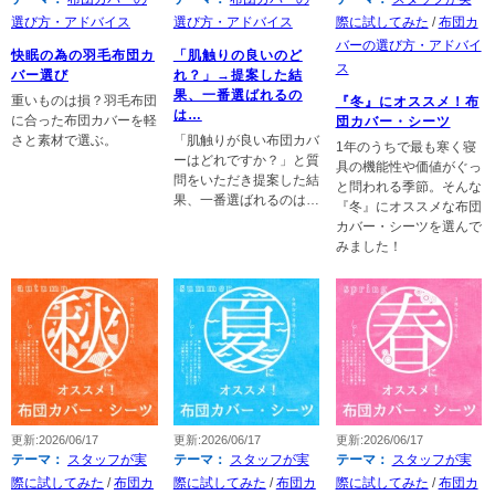
選び方・アドバイス
選び方・アドバイス
際に試してみた
/
布団カ
バーの選び方・アドバイ
快眠の為の羽毛布団カ
「肌触りの良いのど
ス
バー選び
れ？」→提案した結
果、一番選ばれるの
重いものは損？羽毛布団
『冬』にオススメ！布
は…
に合った布団カバーを軽
団カバー・シーツ
さと素材で選ぶ。
「肌触りが良い布団カバ
1年のうちで最も寒く寝
ーはどれですか？」と質
具の機能性や価値がぐっ
問をいただき提案した結
と問われる季節。そんな
果、一番選ばれるのは…
『冬』にオススメな布団
カバー・シーツを選んで
みました！
更新:2026/06/17
更新:2026/06/17
更新:2026/06/17
テーマ：
スタッフが実
テーマ：
スタッフが実
テーマ：
スタッフが実
際に試してみた
/
布団カ
際に試してみた
/
布団カ
際に試してみた
/
布団カ