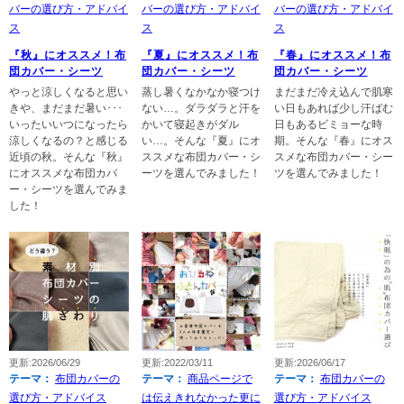
バーの選び方・アドバイ
バーの選び方・アドバイ
バーの選び方・アドバイ
ス
ス
ス
『秋』にオススメ！布
『夏』にオススメ！布
『春』にオススメ！布
団カバー・シーツ
団カバー・シーツ
団カバー・シーツ
やっと涼しくなると思い
蒸し暑くなかなか寝つけ
まだまだ冷え込んで肌寒
きや、まだまだ暑い･･･
ない…。ダラダラと汗を
い日もあれば少し汗ばむ
いったいいつになったら
かいて寝起きがダル
日もあるビミョーな時
涼しくなるの？と感じる
い…。そんな『夏』にオ
期。そんな『春』にオス
近頃の秋。そんな『秋』
ススメな布団カバー・シ
スメな布団カバー・シー
にオススメな布団カバ
ーツを選んでみました！
ツを選んでみました！
ー・シーツを選んでみま
した！
更新:2026/06/29
更新:2022/03/11
更新:2026/06/17
テーマ：
布団カバーの
テーマ：
商品ページで
テーマ：
布団カバーの
選び方・アドバイス
は伝えきれなかった更に
選び方・アドバイス