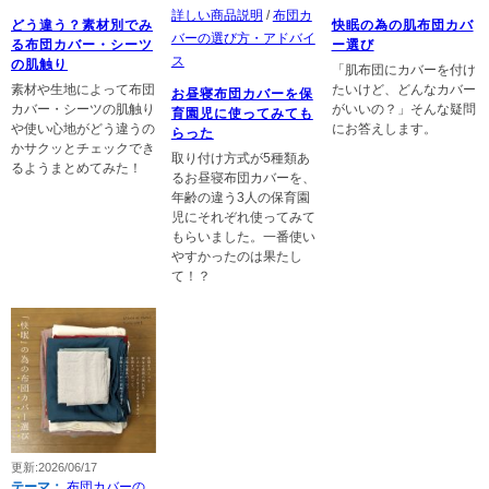
詳しい商品説明
/
布団カ
どう違う？素材別でみ
快眠の為の肌布団カバ
バーの選び方・アドバイ
る布団カバー・シーツ
ー選び
ス
の肌触り
「肌布団にカバーを付け
素材や生地によって布団
たいけど、どんなカバー
お昼寝布団カバーを保
カバー・シーツの肌触り
がいいの？」そんな疑問
育園児に使ってみても
や使い心地がどう違うの
にお答えします。
らった
かサクッとチェックでき
取り付け方式が5種類あ
るようまとめてみた！
るお昼寝布団カバーを、
年齢の違う3人の保育園
児にそれぞれ使ってみて
もらいました。一番使い
やすかったのは果たし
て！？
更新:2026/06/17
テーマ：
布団カバーの