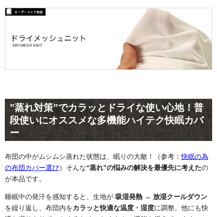
”蒸れ対策”でカラッとドライな使い心地！普
段使いにオススメな多機能ハイテク快眠カバ
ー
布団の中がムシムシ蒸れた状態は、眠りの大敵！（参考：
快眠の為
の布団カバー選び
）そんな
“蒸れ”の悩みの解決を最優先に考えた
の
が本品です。
睡眠中の発汗を感知すると、生地が
吸湿発熱 → 放湿クールダウン
を繰り返し、布団内を
カラッと快適な温度・湿度
に調整。他にも快