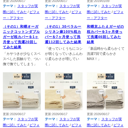
更新:2026/06/17
更新:2026/06/17
更新:2019/01/09
テーマ：
スタッフが実
テーマ：
スタッフが実
テーマ：
スタッフが実
際に試してみた
/
ビフォ
際に試してみた
/
ビフォ
際に試してみた
/
ビフォ
ー・アフター
ー・アフター
ー・アフター
（その1）和晒オーガ
（その1）30ベラルー
和晒京ふたえガーゼの
ニックコットンダブル
シリネン麻100%枕カ
枕カバーを3ヶ月使っ
ガーゼ枕カバーを1ヶ
バーを7ヶ月使って洗
て洗濯46回してみた
月使って洗濯20回し
濯112回してみた結果
結果
てみた結果
「使っていくうちにコシ
「新品時から柔らかくて
「カサつきが少なくスベ
が弱くなっていきふんわ
洗濯7回で柔らかさ
スベした肌触りで、つい
り柔らかさが増してい
MAX！」
撫で撫でしてしまう」
く」
更新:2026/06/17
更新:2026/06/17
更新:2026/06/17
テーマ：
スタッフが実
テーマ：
スタッフが実
テーマ：
スタッフが実
際に試してみた
/
ビフォ
際に試してみた
/
ビフォ
際に試してみた
/
ビフォ