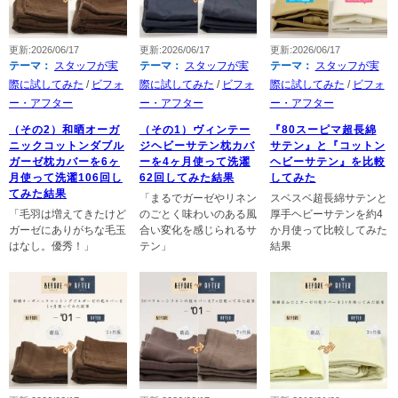
更新:2026/06/17
更新:2026/06/17
更新:2026/06/17
テーマ：
スタッフが実
テーマ：
スタッフが実
テーマ：
スタッフが実
際に試してみた
/
ビフォ
際に試してみた
/
ビフォ
際に試してみた
/
ビフォ
ー・アフター
ー・アフター
ー・アフター
（その2）和晒オーガ
（その1）ヴィンテー
『80スーピマ超長綿
ニックコットンダブル
ジヘビーサテン枕カバ
サテン』と『コットン
ガーゼ枕カバーを6ヶ
ーを4ヶ月使って洗濯
ヘビーサテン』を比較
月使って洗濯106回し
62回してみた結果
してみた
てみた結果
「まるでガーゼやリネン
スベスベ超長綿サテンと
「毛羽は増えてきたけど
のごとく味わいのある風
厚手ヘビーサテンを約4
ガーゼにありがちな毛玉
合い変化を感じられるサ
か月使って比較してみた
はなし。優秀！」
テン」
結果