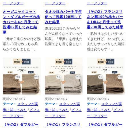
ー・アフター
ー・アフター
ー・アフター
オーガニックコット
タオル枕カバーを半年
（その2）フランスリ
ン・ダブルガーゼの枕
使って洗濯100回して
ネン麻100%枕カバー
カバーを4ヶ月使って
みた結果
を1年4ヶ月使って洗
洗濯62回してみた結
濯230回してみた結果
洗濯50回目ごろからだ
果
んだん硬くなっていった
「肌触りは少しパサつい
「元から柔らかいけど洗
印象。『摩擦』を考えた
てきたけど、やっぱり丈
濯2～3回でめっちゃ柔
洗濯でより長く楽しむ！
夫だしサッパリした清涼
らかくなりました！」
感は変わらず！」
更新:2026/06/17
更新:2026/06/17
更新:2026/06/17
テーマ：
スタッフが実
テーマ：
スタッフが実
テーマ：
スタッフが実
際に試してみた
/
ビフォ
際に試してみた
/
ビフォ
際に試してみた
/
ビフォ
ー・アフター
ー・アフター
ー・アフター
（その2）ダブルガー
（その1）フランスリ
（その1）ダブルガー