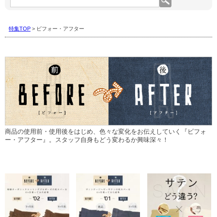
集
コ
ー
特集TOP
> ビフォー・アフター
ナ
ー
内
を
検
索:
商品の使用前・使用後をはじめ、色々な変化をお伝えしていく『ビフォ
ー・アフター』。スタッフ自身もどう変わるか興味深々！