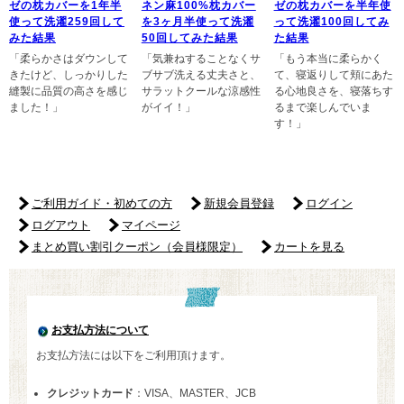
ゼの枕カバーを1年半
ネン麻100%枕カバー
ゼの枕カバーを半年使
使って洗濯259回して
を3ヶ月半使って洗濯
って洗濯100回してみ
みた結果
50回してみた結果
た結果
「柔らかさはダウンして
「気兼ねすることなくサ
「もう本当に柔らかく
きたけど、しっかりした
ブサブ洗える丈夫さと、
て、寝返りして頬にあた
縫製に品質の高さを感じ
サラットクールな涼感性
る心地良さを、寝落ちす
ました！」
がイイ！」
るまで楽しんでいま
す！」
ご利用ガイド・初めての方
新規会員登録
ログイン
ログアウト
マイページ
まとめ買い割引クーポン（会員様限定）
カートを見る
お支払方法について
お支払方法には以下をご利用頂けます。
クレジットカード
：VISA、MASTER、JCB