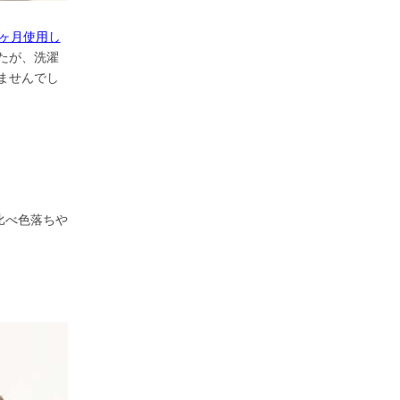
1ヶ月使用し
たが、洗濯
ませんでし
比べ色落ちや