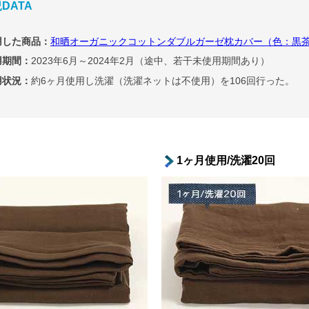
DATA
用した商品：
和晒オーガニックコットンダブルガーゼ枕カバー（色：黒
用期間：
2023年6月～2024年2月（途中、若干未使用期間あり）
用状況：
約6ヶ月使用し洗濯（洗濯ネットは不使用）を106回行った。
1ヶ月使用/洗濯20回