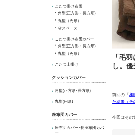
こたつ掛け布団
角型(正方形・長方形)
丸型（円形）
省スペース
こたつ掛け布団カバー
角型(正方形・長方形)
丸型（円形）
「毛羽
し。優
こたつ上掛け
クッションカバー
角型(正方形･長方形)
前回の『
和
た結果（そ
丸型(円形)
座布団カバー
今回はその
座布団カバー･長座布団カバ
ー