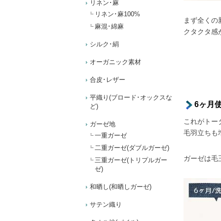
リネン･麻
リネン･麻100%
まず全くの
麻混･綿麻
クタクタ感
シルク･絹
オーガニック素材
合皮･レザー
平織り(ブロード･オックスな
6ヶ月使
ど)
これがトー
ガーゼ地
毛羽立ちも
一重ガーゼ
二重ガーゼ(ダブルガーゼ)
ガーゼは毛
三重ガーゼ(トリプルガー
ゼ)
和晒し(和晒しガーゼ)
サテン織り