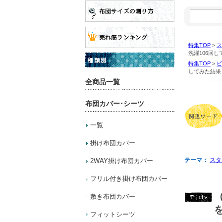
特
集
コ
ー
特集TOP
>
ス
ナ
洗濯106回
ー
内
特集TOP
>
ビ
を
してみた結果
検
全商品一覧
索:
布団カバー･シーツ
一覧
掛け布団カバー
テーマ：
スタ
2WAY掛け布団カバー
フリル付き掛け布団カバー
敷き布団カバー
フィットシーツ