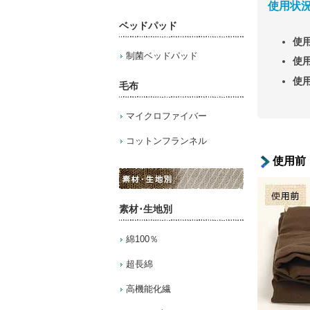
使用状況
ベッドパッド
使
制菌ベッドパッド
使
使
毛布
マイクロファイバー
コットンフランネル
使用前
素材･生地別
綿100％
超長綿
高機能化繊