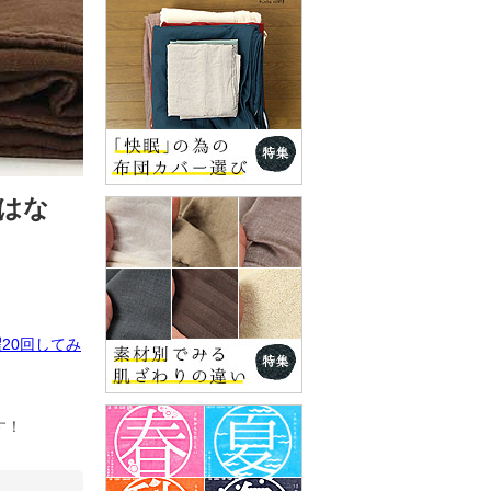
はな
20回してみ
す！