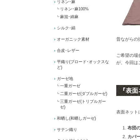
リネン･麻
リネン･麻100%
麻混･綿麻
シルク･絹
昔ながらの
オーガニック素材
合皮･レザー
ご希望の場
平織り(ブロード･オックスな
が、今回は
ど)
ガーゼ地
一重ガーゼ
『表面
二重ガーゼ(ダブルガーゼ)
三重ガーゼ(トリプルガー
ゼ)
表面ネット
和晒し(和晒しガーゼ)
布団
サテン織り
カバ