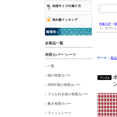
特
集
コ
ー
特集TOP
>
商
ナ
ト』オプショ
ー
内
を
検
全商品一覧
索:
布団カバー･シーツ
テーマ：
商品
一覧
掛け布団カバー
2WAY掛け布団カバー
フリル付き掛け布団カバー
敷き布団カバー
フィットシーツ