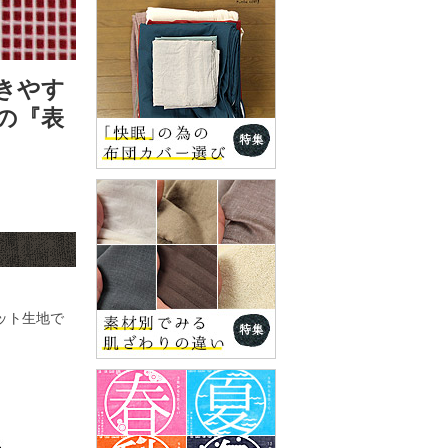
きやす
の『表
ット生地で