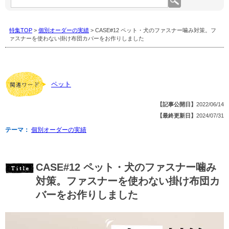
集
コ
ー
特集TOP
>
個別オーダーの実績
> CASE#12 ペット・犬のファスナー噛み対策。フ
ナ
ァスナーを使わない掛け布団カバーをお作りしました
ー
内
を
検
索:
ペット
【記事公開日】
2022/06/14
【最終更新日】
2024/07/31
テーマ：
個別オーダーの実績
CASE#12 ペット・犬のファスナー噛み
対策。ファスナーを使わない掛け布団カ
バーをお作りしました