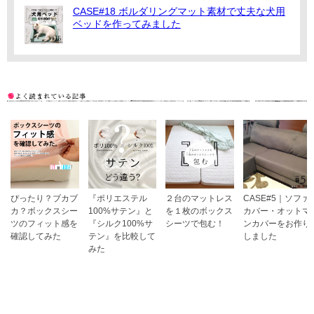
CASE#18 ボルダリングマット素材で丈夫な犬用
ベッドを作ってみました
ぴったり？ブカブ
『ポリエステル
２台のマットレス
CASE#5｜ソファ
カ？ボックスシー
100%サテン』と
を１枚のボックス
カバー・オットマ
ツのフィット感を
『シルク100%サ
シーツで包む！
ンカバーをお作り
確認してみた
テン』を比較して
しました
みた