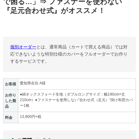
で困る…」⇒ ファスナーを使わない
『足元合わせ式』がオススメ！
個別オーダー
とは、通常商品（カートで買える商品）では対
応できないような特別仕様のカバーをフルオーダーでお作り
するサービスです。
愛知県在住 A様
お客様
●綿オックスフォード生地（ダブルロングサイズ：幅190cm×丈
お作り
210cm）●ファスナーを使用しない”合わせ式（足元）”掛け布団カバ
した製
ー1枚
品
13,900円+税
料金